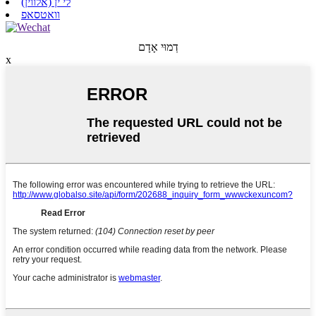
לי ין (אלווין)
וואטסאפ
דְמוּי אָדָם
x