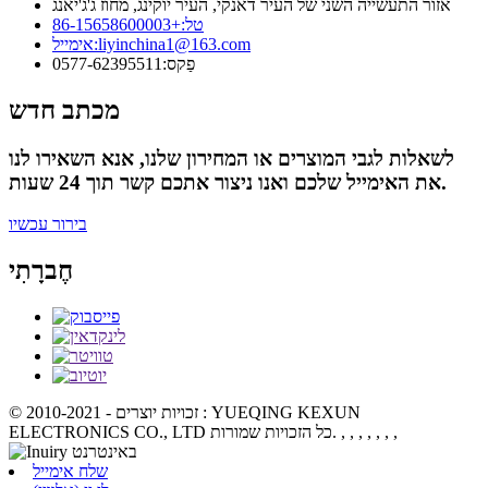
אזור התעשייה השני של העיר דאנקי, העיר יוקינג, מחוז ג'ג'יאנג
טל:
+86-15658600003
liyinchina1@163.com
אימייל:
פַקס:
0577-62395511
מכתב חדש
לשאלות לגבי המוצרים או המחירון שלנו, אנא השאירו לנו
את האימייל שלכם ואנו ניצור אתכם קשר תוך 24 שעות.
בירור עכשיו
חֶברָתִי
© זכויות יוצרים - 2010-2021 : YUEQING KEXUN
, , , , , , ,
ELECTRONICS CO., LTD כל הזכויות שמורות.
שלח אימייל