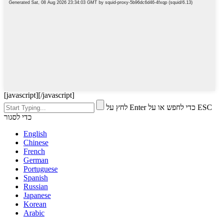
[javascript]
[/javascript]
לחץ על Enter כדי לחפש או על ESC
כדי לסגור
English
Chinese
French
German
Portuguese
Spanish
Russian
Japanese
Korean
Arabic